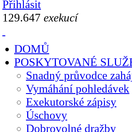
Přihlásit
129.647
exekucí
DOMŮ
POSKYTOVANÉ SLUŽ
Snadný průvodce zahá
Vymáhání pohledávek
Exekutorské zápisy
Úschovy
Dobrovolné dražby