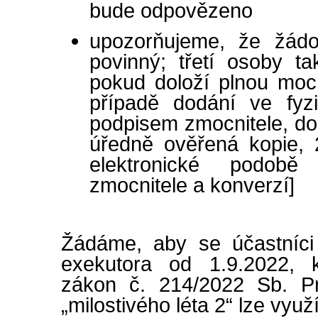
bude odpovězeno
upozorňujeme, že žádo
povinný; třetí osoby t
pokud doloží plnou moc
případě dodání ve fyz
podpisem zmocnitele, dod
úředně ověřená kopie, 
elektronické podobě
zmocnitele a konverzí]
Žádáme, aby se účastníci
exekutora od 1.9.2022, 
zákon č. 214/2022 Sb. Pr
„milostivého léta 2“ lze využ