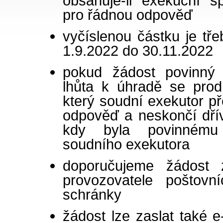
obsahuje-li exekuční s
pro řádnou odpověď
vyčíslenou částku je tř
1.9.2022 do 30.11.2022
pokud žádost povinný 
lhůta k úhradě se prod
který soudní exekutor př
odpověď a neskončí dří
kdy byla povinnému
soudního exekutora
doporučujeme žádost z
provozovatele poštovn
schránky
žádost lze zaslat také 