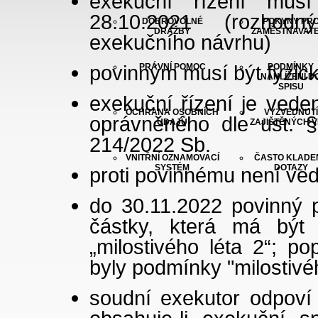
exekuční řízení mus
28.10.2021 (rozho
DOBROVOLNÉ
POKYNY PR
DRAŽBY
ZAMĚSTNAVAT
exekučního návrhu)
povinným musí být
fyzic
PRÁVNÍ POMOC
PODMÍNKY
NAHLÍŽENÍ D
SPISU
exekuční řízení je vede
OCHRANA OSOBNÍCH
VYZVEDNUTÍ
oprávněné
ho dle ust. 
ÚDAJŮ
ZAJIŠTĚNÝCH V
214/2022 Sb.
VNITŘNÍ OZNAMOVACÍ
ČASTO KLADE
SYSTÉM
DOTAZY
proti povinnému není ved
do 30.11.2022 povinný 
částky, která má být
„milostivého léta 2“; p
byly podmínky "milostivéh
soudní exekutor odpoví