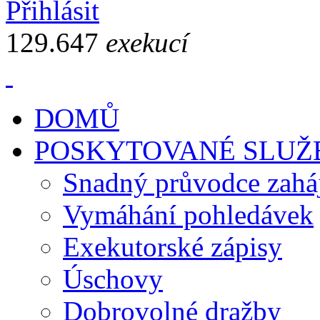
Přihlásit
129.647
exekucí
DOMŮ
POSKYTOVANÉ SLUŽ
Snadný průvodce zahá
Vymáhání pohledávek
Exekutorské zápisy
Úschovy
Dobrovolné dražby