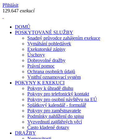
Přihlásit
129.647
exekucí
DOMŮ
POSKYTOVANÉ SLUŽBY
Snadný průvodce zahájením exekuce
Vymáhání pohledávek
Exekutorské zápisy
Úschovy
Dobrovolné dražby
Právní pomoc
Ochrana osobních údajů
Vnitřní oznamovací systém
POKYNY K EXEKUCI
Pokyny k úhradě dluhu
Pokyny pro telefonický kontakt
Pokyny pro osobní návštěvu na EÚ
Splátkový kalendář - formulář
Pokyny pro zaměstnavatele
Podmínky nahlížení do spisu
Vyzvednutí zajištěných věcí
Často kladené dotazy
DRAŽBY
Nemovitosti