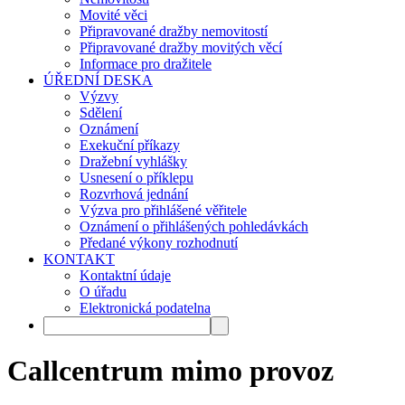
Movité věci
Připravované dražby nemovitostí
Připravované dražby movitých věcí
Informace pro dražitele
ÚŘEDNÍ DESKA
Výzvy
Sdělení
Oznámení
Exekuční příkazy
Dražební vyhlášky
Usnesení o příklepu
Rozvrhová jednání
Výzva pro přihlášené věřitele
Oznámení o přihlášených pohledávkách
Předané výkony rozhodnutí
KONTAKT
Kontaktní údaje
O úřadu
Elektronická podatelna
Callcentrum mimo provoz