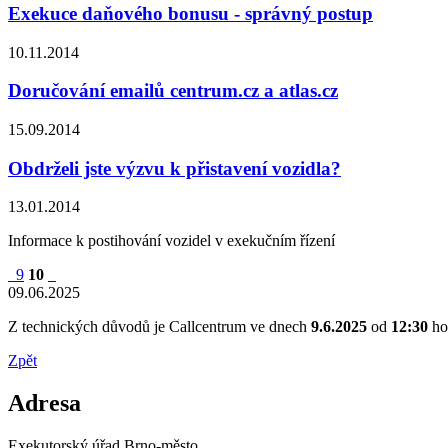
Exekuce daňového bonusu - správný postup
10.11.2014
Doručování emailů centrum.cz a atlas.cz
15.09.2014
Obdrželi jste výzvu k přistavení vozidla?
13.01.2014
Informace k postihování vozidel v exekučním řízení
9
10
09.06.2025
Z technických důvodů je Callcentrum ve dnech
9.6.2025
od
12:30
ho
Zpět
Adresa
Exekutorský úřad Brno-město