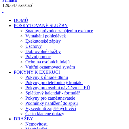
Přihlásit
129.647
exekucí
DOMŮ
POSKYTOVANÉ SLUŽBY
Snadný průvodce zahájením exekuce
Vymáhání pohledávek
Exekutorské zápisy
Úschovy
Dobrovolné dražby
Právní pomoc
Ochrana osobních údajů
Vnitřní oznamovací systém
POKYNY K EXEKUCI
Pokyny k úhradě dluhu
Pokyny pro telefonický kontakt
Pokyny pro osobní návštěvu na EÚ
Splátkový kalendář - formulář
Pokyny pro zaměstnavatele
Podmínky nahlížení do spisu
Vyzvednutí zajištěných věcí
Často kladené dotazy
DRAŽBY
Nemovitosti