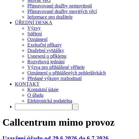
Movité věci
Připravované dražby nemovitostí
Připravované dražby movitých věcí
Informace pro dražitele
ÚŘEDNÍ DESKA
Výzvy
Sdělení
Oznámení
Exekuční příkazy
Dražební vyhlášky
Usnesení o příklepu
Rozvrhová jednání
Výzva pro přihlášené věřitele
Oznámení o přihlášených pohledávkách
Předané výkony rozhodnutí
KONTAKT
Kontaktní údaje
O úřadu
Elektronická podatelna
Callcentrum mimo provoz
Uzavření úřadu od 29.6.2026 do 6.7.2026