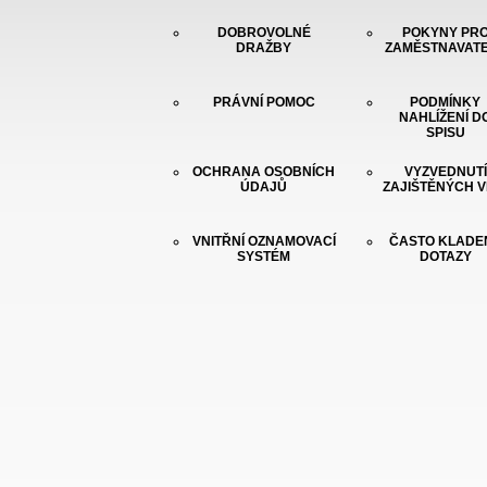
DOBROVOLNÉ
POKYNY PR
DRAŽBY
ZAMĚSTNAVAT
PRÁVNÍ POMOC
PODMÍNKY
NAHLÍŽENÍ D
SPISU
OCHRANA OSOBNÍCH
VYZVEDNUTÍ
ÚDAJŮ
ZAJIŠTĚNÝCH V
VNITŘNÍ OZNAMOVACÍ
ČASTO KLADE
SYSTÉM
DOTAZY