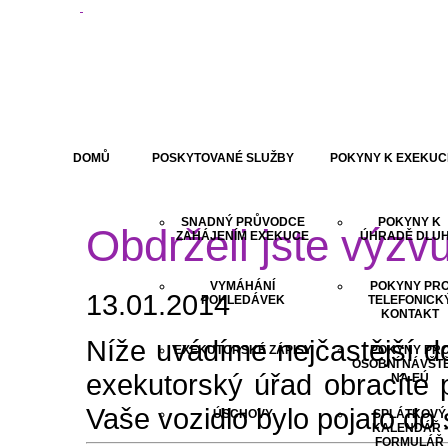
DOMŮ
POSKYTOVANÉ SLUŽBY
POKYNY K EXEKUC
SNADNÝ PRŮVODCE
POKYNY K
Obdrželi jste výzvu
ZAHÁJENÍM EXEKUCE
ÚHRADĚ DLU
VYMÁHÁNÍ
POKYNY PR
13.01.2014
POHLEDÁVEK
TELEFONICK
KONTAKT
Níže uvádíme nejčastější d
EXEKUTORSKÉ ZÁPISY
POKYNY PR
OSOBNÍ NÁVŠT
exekutorský úřad obracíte 
NA EÚ
Vaše vozidlo bylo pojato do
ÚSCHOVY
SPLÁTKOVÝ
KALENDÁŘ -
FORMULÁŘ