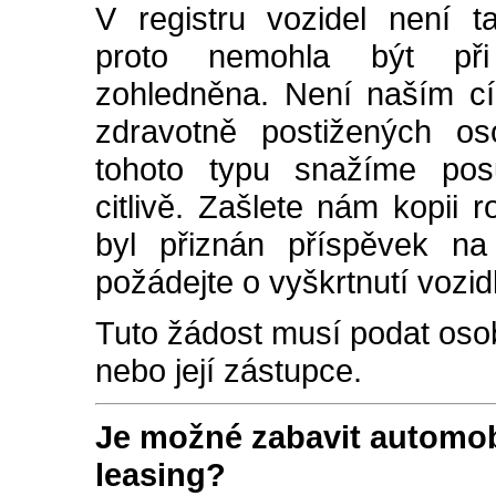
V registru vozidel není t
proto nemohla být při 
zohledněna. Není naším cí
zdravotně postižených os
tohoto typu snažíme posu
citlivě. Zašlete nám kopii
byl přiznán příspěvek na
požádejte o vyškrtnutí vozid
Tuto žádost musí podat osoba
nebo její zástupce.
Je možné zabavit automobi
leasing?