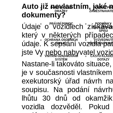
Auto již nevlastním, jaké
DOBROVOLNÉ
POKYNY PR
DRAŽBY
ZAMĚSTNAVAT
dokumenty?
PRÁVNÍ POMOC
PODMÍNKY
Údaje o vozidlech získává
NAHLÍŽENÍ D
SPISU
který v některých případe
OCHRANA OSOBNÍCH
VYZVEDNUTÍ
údaje. K sepsání vozidla pa
ÚDAJŮ
ZAJIŠTĚNÝCH V
jste Vy nebo nabyvatel vozid
VNITŘNÍ OZNAMOVACÍ
ČASTO KLADE
SYSTÉM
DOTAZY
Nastane-li takováto situace,
je v současnosti vlastníkem
exekutorský úřad návrh na
soupisu. Na podání návrh
lhůtu 30 dnů od okamžik
vozidla dozvěděl. Pokud