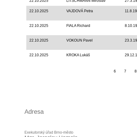
22.10.2025
LITSCHMANN Miroslav
27.3.1
22.10.2025
VAJDOVÁ Petra
11.8.1
22.10.2025
FIALA Richard
8.10.1
22.10.2025
VOKOUN Pavel
23.3.1
22.10.2025
KROKA Lukáš
29.12.
6
7
8
Adresa
Exekutorský úřad Brno-město