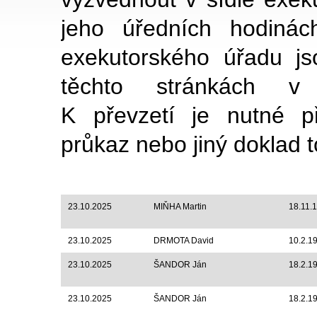
jeho úředních hodinác
exekutorského úřadu js
těchto stránkách v 
K převzetí je nutné př
průkaz nebo jiný doklad t
Datum vyvěšení
Adresát
Datum 
23.10.2025
MIŇHA Martin
18.11.
23.10.2025
DRMOTA David
10.2.1
23.10.2025
ŠANDOR Ján
18.2.1
23.10.2025
ŠANDOR Ján
18.2.1