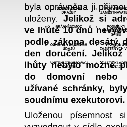
byla oprávněna ji přijmo
DOBROVOLNÉ
POKYNY PR
DRAŽBY
ZAMĚSTNAVAT
uloženy.
Jelikož si ad
PRÁVNÍ POMOC
PODMÍNKY
ve lhůtě 10 dnů nevyzv
NAHLÍŽENÍ D
SPISU
podle zákona desátý d
OCHRANA OSOBNÍCH
VYZVEDNUTÍ
ÚDAJŮ
ZAJIŠTĚNÝCH V
den doručení. Jelikož 
lhůty nebylo možné p
VNITŘNÍ OZNAMOVACÍ
ČASTO KLADE
SYSTÉM
DOTAZY
do domovní nebo j
užívané schránky, byly
soudnímu exekutorovi.
Uloženou písemnost s
vyzvednout v sídle exek